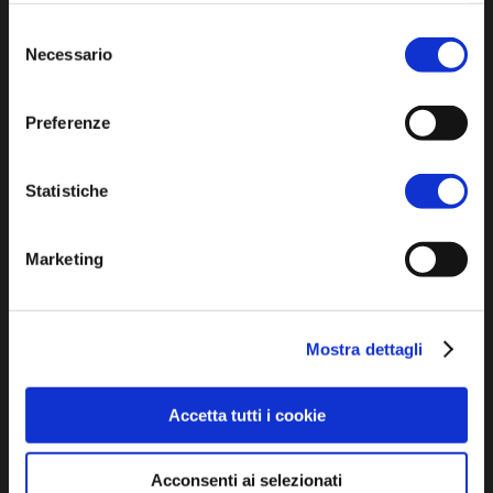
l'informativa sulla
Privacy Policy
e la
Cookie Policy
.
Selezione
Iscriviti alla newsletter
Necessario
del
consenso
Privacy policy
Preferenze
Cookie policy
Dichiarazione di accessibilità
Statistiche
Marketing
Mostra dettagli
SCOPRI
Accetta tutti i cookie
Arte e Cultura
Ambiente e natura
Acconsenti ai selezionati