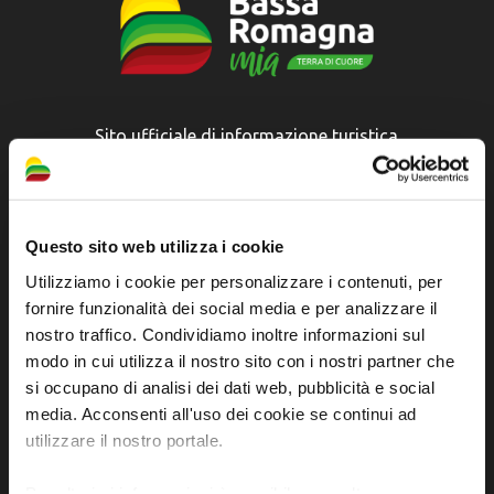
Sito ufficiale di informazione turistica
dell'Unione dei Comuni della Bassa Romagna
Piazza della Libertà, 13
48012 Bagnacavallo (RA)
Questo sito web utilizza i cookie
Tel. +39 0545 280898
Utilizziamo i cookie per personalizzare i contenuti, per
turismo@unione.labassaromagna.it
fornire funzionalità dei social media e per analizzare il
nostro traffico. Condividiamo inoltre informazioni sul
P.IVA e Cod. Fiscale 02291370399
modo in cui utilizza il nostro sito con i nostri partner che
P.E.C. pg.unione.labassaromagna.it@legalmail.it
si occupano di analisi dei dati web, pubblicità e social
media. Acconsenti all'uso dei cookie se continui ad
utilizzare il nostro portale.
Per ulteriori informazioni è possibile consultare