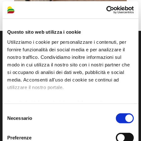
Questo sito web utilizza i cookie
Utilizziamo i cookie per personalizzare i contenuti, per
fornire funzionalità dei social media e per analizzare il
nostro traffico. Condividiamo inoltre informazioni sul
modo in cui utilizza il nostro sito con i nostri partner che
si occupano di analisi dei dati web, pubblicità e social
media. Acconsenti all'uso dei cookie se continui ad
utilizzare il nostro portale.
Per ulteriori informazioni è possibile consultare
Sito ufficiale di informazione turistica
l'informativa sulla
Privacy Policy
e la
Cookie Policy
.
dell'Unione dei Comuni della Bassa Romagna
Selezione
Necessario
del
Piazza della Libertà, 13
consenso
48012 Bagnacavallo (RA)
Preferenze