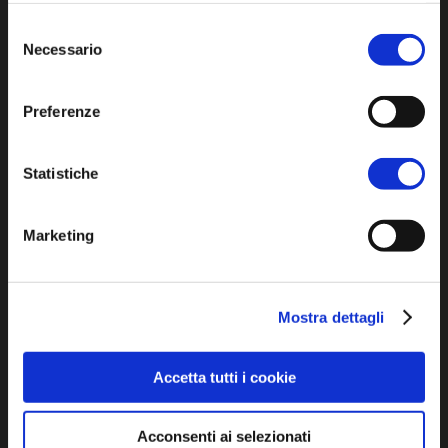
l'informativa sulla
Privacy Policy
e la
Cookie Policy
.
Selezione
Iscriviti alla newsletter
Necessario
del
consenso
Privacy policy
Preferenze
Cookie policy
Dichiarazione di accessibilità
Statistiche
Marketing
Mostra dettagli
SCOPRI
Accetta tutti i cookie
Arte e Cultura
Ambiente e natura
Acconsenti ai selezionati