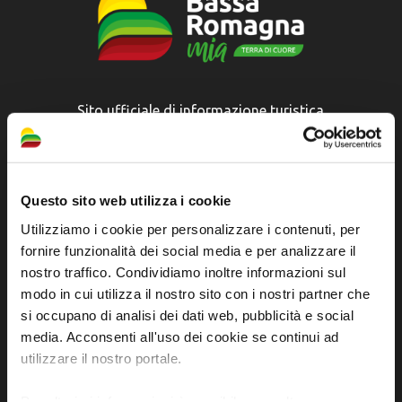
Sito ufficiale di informazione turistica
dell'Unione dei Comuni della Bassa Romagna
Piazza della Libertà, 13
48012 Bagnacavallo (RA)
Questo sito web utilizza i cookie
Tel. +39 0545 280898
Utilizziamo i cookie per personalizzare i contenuti, per
turismo@unione.labassaromagna.it
fornire funzionalità dei social media e per analizzare il
nostro traffico. Condividiamo inoltre informazioni sul
P.IVA e Cod. Fiscale 02291370399
modo in cui utilizza il nostro sito con i nostri partner che
P.E.C. pg.unione.labassaromagna.it@legalmail.it
si occupano di analisi dei dati web, pubblicità e social
media. Acconsenti all'uso dei cookie se continui ad
utilizzare il nostro portale.
Per ulteriori informazioni è possibile consultare