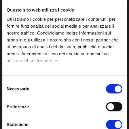
Questo sito web utilizza i cookie
Utilizziamo i cookie per personalizzare i contenuti, per
fornire funzionalità dei social media e per analizzare il
nostro traffico. Condividiamo inoltre informazioni sul
modo in cui utilizza il nostro sito con i nostri partner che
si occupano di analisi dei dati web, pubblicità e social
media. Acconsenti all'uso dei cookie se continui ad
Sito ufficiale di informazione turistica
utilizzare il nostro portale.
dell'Unione dei Comuni della Bassa Romagna
Per ulteriori informazioni è possibile consultare
Piazza della Libertà, 13
l'informativa sulla
Privacy Policy
e la
Cookie Policy
.
Selezione
48012 Bagnacavallo (RA)
Necessario
del
Tel. +39 0545 280898
consenso
turismo@unione.labassaromagna.it
Preferenze
P.IVA e Cod. Fiscale 02291370399
P.E.C. pg.unione.labassaromagna.it@legalmail.it
Statistiche