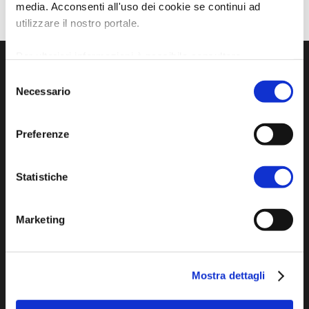
media. Acconsenti all'uso dei cookie se continui ad
utilizzare il nostro portale.
Per ulteriori informazioni è possibile consultare
l'informativa sulla
Privacy Policy
e la
Cookie Policy
.
Selezione
Necessario
del
consenso
Preferenze
Statistiche
Sito ufficiale di informazione turistica
dell'Unione dei Comuni della Bassa Romagna
Marketing
Piazza della Libertà, 13
48012 Bagnacavallo (RA)
Mostra dettagli
Tel. +39 0545 280898
turismo@unione.labassaromagna.it