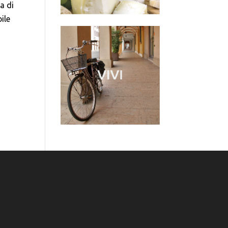
a di
ile