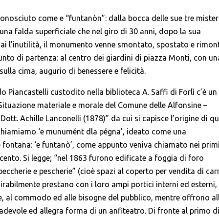
conosciuto come e “funtanòn”: dalla bocca delle sue tre miste
una falda superficiale che nel giro di 30 anni, dopo la sua
mai l’inutilità, il monumento venne smontato, spostato e rimon
punto di partenza: al centro dei giardini di piazza Monti, con un
ulla cima, augurio di benessere e felicità.
o Piancastelli custodito nella biblioteca A. Saffi di Forlì c’è un
tuazione materiale e morale del Comune delle Alfonsine –
Dott. Achille Lanconelli (1878)” da cui si capisce l’origine di qu
 chiamiamo ‘e munumént dla pégna’, ideato come una
fontana: ‘e funtanò’, come appunto veniva chiamato nei prim
cento. Si legge; “nel 1863 furono edificate a foggia di foro
beccherie e pescherie” (cioè spazi al coperto per vendita di car
rabilmente prestano con i loro ampi portici interni ed esterni,
e, al commodo ed alle bisogne del pubblico, mentre offrono al
adevole ed allegra forma di un anfiteatro. Di fronte al primo d