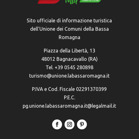
Sito ufficiale di informazione turistica
dell'Unione dei Comuni della Bassa
Romagna
Piazza della Libertà, 13
48012 Bagnacavallo (RA)
Tel. +39 0545 280898
turismo@unione.labassaromagna.it
P.IVA e Cod. Fiscale 02291370399
P.E.C.
pg.unione.labassaromagna.it@legalmail.it