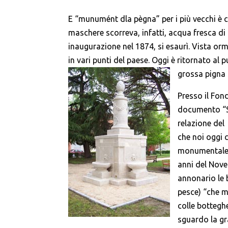
E “munumént dla pègna” per i più vecchi è 
maschere scorreva, infatti, acqua fresca di 
inaugurazione nel 1874, si esaurì. Vista or
in vari punti del paese. Oggi è ritornato al 
grossa pigna s
Presso il Fond
documento “Si
relazione del 
che noi oggi
monumentale 
anni del Nove
annonario le 
pesce) “che mi
colle bottegh
sguardo la gr