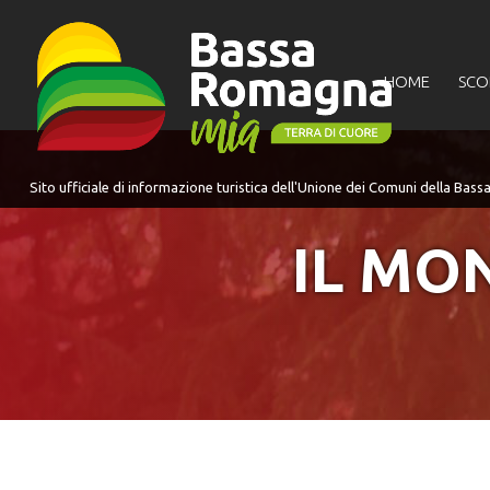
per:
HOME
SCO
IL MO