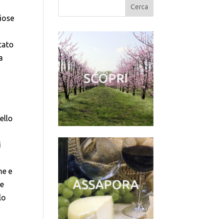
riose
tato
a
ello
i
ne e
 e
lo
i