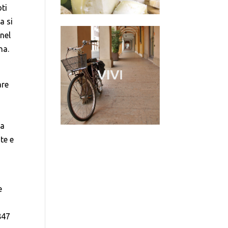
ti
a si
nel
na.
are
da
te e
e
847