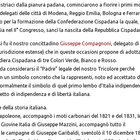
triaci dalla pianura padana, cominciarono a fiorire i primi mo
delegati delle città di Modena, Reggio Emilia, Bologna e Ferrar
so per la formazione della Confederazione Cispadana la quale, 
a nel II° Congresso, sancì la nascita della Repubblica Cispada
i fu il nostro concittadino
Giuseppe Compagnoni
, delegato di
giurisdizione estense) che in queste occasioni propone di adott
diera Cispadana di tre Colori Verde, Bianco e Rosso.
 considerarsi il “Padre” legale del nostro Tricolore perché
in un simbolo concreto che la rappresenti, noto ed accettato 
ne formalmente il simbolo di quel primo lembo d’Italia indipenden
etto di indipendenza e di libertà italiana.
 della storia italiana.
 Napoleone, accompagnò i moti carbonari del 1821 e del 1831, l
a Giovine Italia di Giuseppe Mazzini, accompagnò tutto il
e le campagne di Giuseppe Garibaldi, sventolò il 10 dicembre 1