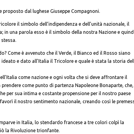
to e proposto dal lughese Giuseppe Compagnoni.
icolore il simbolo dell’indipendenza e dell’unità nazionale, il
; in una parola esso è il simbolo della nostra Nazione e quindi
e stessa.
o? Come è avvenuto che il Verde, il Bianco ed il Rosso siano
 ideato e dato all’Italia il Tricolore e quale è stata la storia del
ell’Italia come nazione e ogni volta che si deve affrontare il
a prendere come punto di partenza Napoleone Bonaparte, che,
nche per sua intima e costante propensione per il nostro paese
e favorì il nostro sentimento nazionale, creando così le premes
rve in Italia, lo stendardo francese a tre colori colpì la
iò la Rivoluzione trionfante.