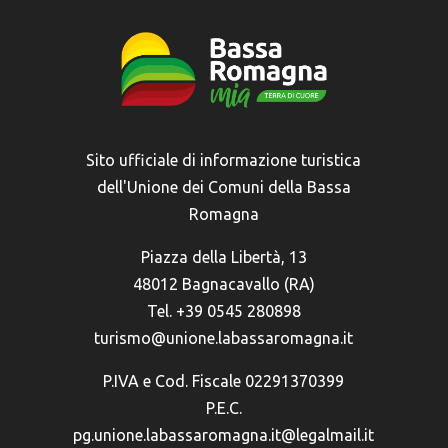
Sito ufficiale di informazione turistica
dell'Unione dei Comuni della Bassa
Romagna
Piazza della Libertà, 13
48012 Bagnacavallo (RA)
Tel. +39 0545 280898
turismo@unione.labassaromagna.it
P.IVA e Cod. Fiscale 02291370399
P.E.C.
pg.unione.labassaromagna.it@legalmail.it