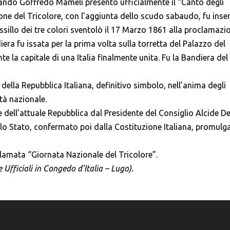
ando Goffredo Mameli presentò ufficialmente il “Canto degli
ione del Tricolore, con l’aggiunta dello scudo sabaudo, fu inse
essillo dei tre colori sventolò il 17 Marzo 1861 alla proclamazi
iera fu issata per la prima volta sulla torretta del Palazzo del
 la capitale di una Italia finalmente unita. Fu la Bandiera del
 della Repubblica Italiana, definitivo simbolo, nell’anima degli
tità nazionale.
re dell’attuale Repubblica dal Presidente del Consiglio Alcide D
llo Stato, confermato poi dalla Costituzione Italiana, promulg
clamata “Giornata Nazionale del Tricolore”.
 Ufficiali in Congedo d’Italia – Lugo).