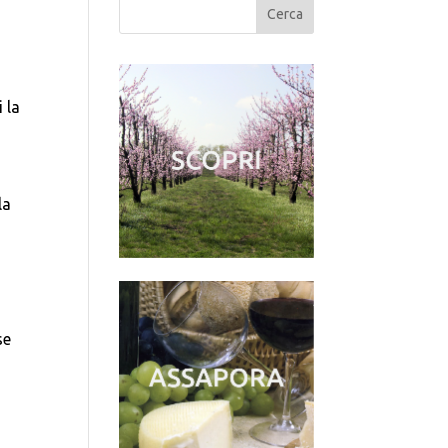
 la
la
se