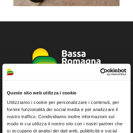
Sito ufficiale di informazione turistica
Questo sito web utilizza i cookie
dell'Unione dei Comuni della Bassa Romagna
Utilizziamo i cookie per personalizzare i contenuti, per
fornire funzionalità dei social media e per analizzare il
Piazza della Libertà, 13
nostro traffico. Condividiamo inoltre informazioni sul
48012 Bagnacavallo (RA)
modo in cui utilizza il nostro sito con i nostri partner che
Tel. +39 0545 280898
si occupano di analisi dei dati web, pubblicità e social