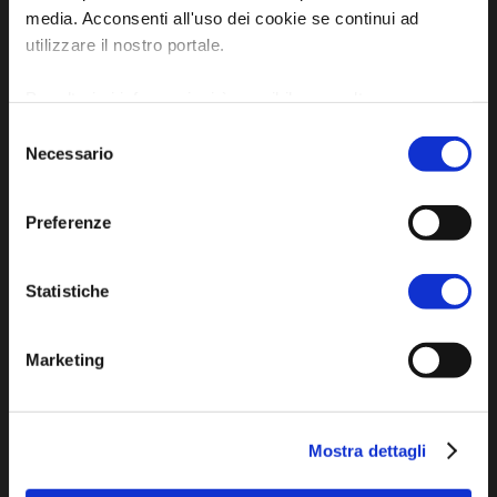
turismo@unione.labassaromagna.it
media. Acconsenti all'uso dei cookie se continui ad
utilizzare il nostro portale.
P.IVA e Cod. Fiscale 02291370399
P.E.C. pg.unione.labassaromagna.it@legalmail.it
Per ulteriori informazioni è possibile consultare
l'informativa sulla
Privacy Policy
e la
Cookie Policy
.
Selezione
Necessario
del
consenso
Preferenze
Iscriviti alla newsletter
Statistiche
Privacy policy
Cookie policy
Marketing
Dichiarazione di accessibilità
Mostra dettagli