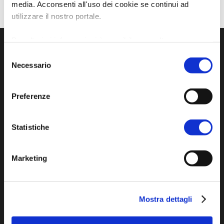
media. Acconsenti all'uso dei cookie se continui ad
utilizzare il nostro portale.
Per ulteriori informazioni è possibile consultare
l'informativa sulla
Privacy Policy
e la
Cookie Policy
.
Selezione
Necessario
del
consenso
Preferenze
Statistiche
Sito ufficiale di informazione turistica
dell'Unione dei Comuni della Bassa Romagna
Marketing
Piazza della Libertà, 13
48012 Bagnacavallo (RA)
Mostra dettagli
Tel. +39 0545 280898
turismo@unione.labassaromagna.it