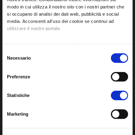
modo in cui utilizza il nostro sito con i nostri partner che
Piazza della Libertà, 13
si occupano di analisi dei dati web, pubblicità e social
48012 Bagnacavallo (RA)
media. Acconsenti all'uso dei cookie se continui ad
Tel. +39 0545 280898
utilizzare il nostro portale.
turismo@unione.labassaromagna.it
Per ulteriori informazioni è possibile consultare
P.IVA e Cod. Fiscale 02291370399
l'informativa sulla
Privacy Policy
e la
Cookie Policy
.
Selezione
P.E.C. pg.unione.labassaromagna.it@legalmail.it
Necessario
del
consenso
Preferenze
Statistiche
Iscriviti alla newsletter
Marketing
Privacy policy
Cookie policy
Dichiarazione di accessibilità