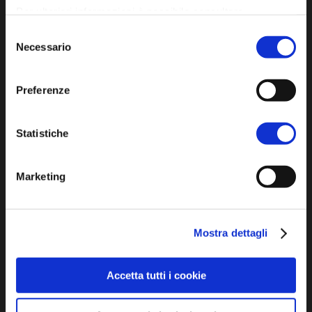
Per ulteriori informazioni è possibile consultare
l'informativa sulla
Privacy Policy
e la
Cookie Policy
.
Selezione
Iscriviti alla newsletter
Necessario
del
consenso
Preferenze
Privacy policy
Cookie policy
Statistiche
Dichiarazione di accessibilità
Marketing
Mostra dettagli
SCOPRI
Accetta tutti i cookie
Arte e Cultura