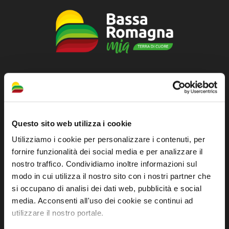
Sito ufficiale di informazione turistica
dell'Unione dei Comuni della Bassa Romagna
Piazza della Libertà, 13
Questo sito web utilizza i cookie
48012 Bagnacavallo (RA)
Utilizziamo i cookie per personalizzare i contenuti, per
Tel. +39 0545 280898
fornire funzionalità dei social media e per analizzare il
turismo@unione.labassaromagna.it
nostro traffico. Condividiamo inoltre informazioni sul
modo in cui utilizza il nostro sito con i nostri partner che
P.IVA e Cod. Fiscale 02291370399
si occupano di analisi dei dati web, pubblicità e social
P.E.C. pg.unione.labassaromagna.it@legalmail.it
media. Acconsenti all'uso dei cookie se continui ad
utilizzare il nostro portale.