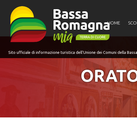
per:
HOME
SCO
ORATO