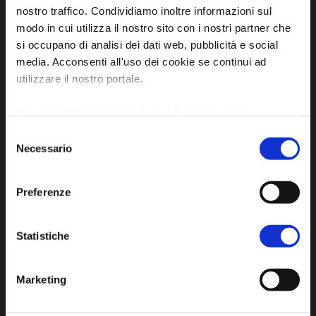
nostro traffico. Condividiamo inoltre informazioni sul
dell'Unione dei Comuni della Bassa Romagna
modo in cui utilizza il nostro sito con i nostri partner che
si occupano di analisi dei dati web, pubblicità e social
Piazza della Libertà, 13
media. Acconsenti all'uso dei cookie se continui ad
48012 Bagnacavallo (RA)
utilizzare il nostro portale.
Tel. +39 0545 280898
turismo@unione.labassaromagna.it
Per ulteriori informazioni è possibile consultare
l'informativa sulla
Privacy Policy
e la
Cookie Policy
.
P.IVA e Cod. Fiscale 02291370399
Selezione
Necessario
del
P.E.C. pg.unione.labassaromagna.it@legalmail.it
consenso
Preferenze
Statistiche
Iscriviti alla newsletter
Marketing
Privacy policy