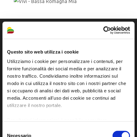
Questo sito web utilizza i cookie
Sito ufficiale di informazione turistica
Utilizziamo i cookie per personalizzare i contenuti, per
fornire funzionalità dei social media e per analizzare il
dell'Unione dei Comuni della Bassa Romagna
nostro traffico. Condividiamo inoltre informazioni sul
Piazza della Libertà, 13
modo in cui utilizza il nostro sito con i nostri partner che
si occupano di analisi dei dati web, pubblicità e social
48012 Bagnacavallo (RA)
media. Acconsenti all'uso dei cookie se continui ad
Tel. +39 0545 280898
utilizzare il nostro portale.
turismo@unione.labassaromagna.it
Per ulteriori informazioni è possibile consultare
P.IVA e Cod. Fiscale 02291370399
l'informativa sulla
Privacy Policy
e la
Cookie Policy
.
P.E.C. pg.unione.labassaromagna.it@legalmail.it
Selezione
Necessario
del