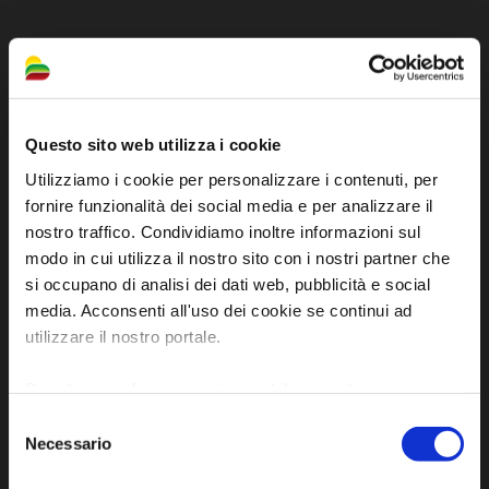
Sito ufficiale di informazione turistica
Questo sito web utilizza i cookie
dell'Unione dei Comuni della Bassa Romagna
Utilizziamo i cookie per personalizzare i contenuti, per
fornire funzionalità dei social media e per analizzare il
Piazza della Libertà, 13
nostro traffico. Condividiamo inoltre informazioni sul
48012 Bagnacavallo (RA)
modo in cui utilizza il nostro sito con i nostri partner che
Tel. +39 0545 280898
si occupano di analisi dei dati web, pubblicità e social
turismo@unione.labassaromagna.it
media. Acconsenti all'uso dei cookie se continui ad
utilizzare il nostro portale.
P.IVA e Cod. Fiscale 02291370399
P.E.C. pg.unione.labassaromagna.it@legalmail.it
Per ulteriori informazioni è possibile consultare
l'informativa sulla
Privacy Policy
e la
Cookie Policy
.
Selezione
Necessario
del
consenso