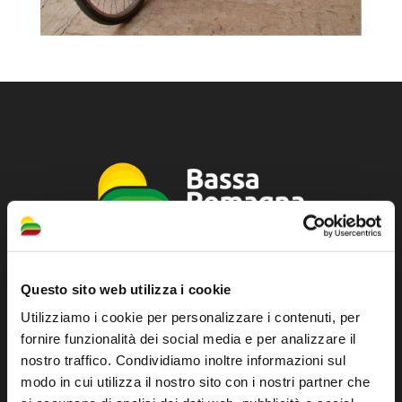
Sito ufficiale di informazione turistica
Questo sito web utilizza i cookie
dell'Unione dei Comuni della Bassa Romagna
Utilizziamo i cookie per personalizzare i contenuti, per
fornire funzionalità dei social media e per analizzare il
Piazza della Libertà, 13
nostro traffico. Condividiamo inoltre informazioni sul
48012 Bagnacavallo (RA)
modo in cui utilizza il nostro sito con i nostri partner che
Tel. +39 0545 280898