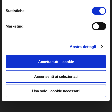
turismo@unione.labassaromagna.it
Statistiche
P.IVA e Cod. Fiscale 02291370399
P.E.C. pg.unione.labassaromagna.it@legalmail.it
Marketing
Mostra dettagli
Iscriviti alla newsletter
Accetta tutti i cookie
Privacy policy
Acconsenti ai selezionati
Cookie policy
Dichiarazione di accessibilità
Usa solo i cookie necessari