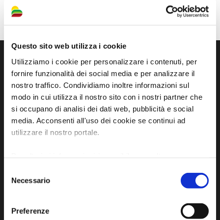
Questo sito web utilizza i cookie
Utilizziamo i cookie per personalizzare i contenuti, per
fornire funzionalità dei social media e per analizzare il
nostro traffico. Condividiamo inoltre informazioni sul
modo in cui utilizza il nostro sito con i nostri partner che
si occupano di analisi dei dati web, pubblicità e social
media. Acconsenti all'uso dei cookie se continui ad
utilizzare il nostro portale.
Sito ufficiale di informazione turistica
Per ulteriori informazioni è possibile consultare
dell'Unione dei Comuni della Bassa Romagna
l'informativa sulla
Privacy Policy
e la
Cookie Policy
.
Selezione
Necessario
del
Piazza della Libertà, 13
consenso
48012 Bagnacavallo (RA)
Preferenze
Tel. +39 0545 280898