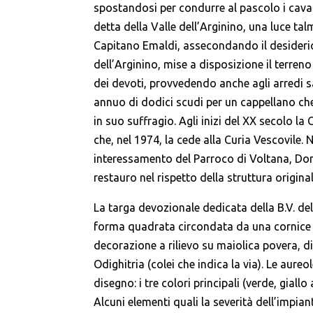
spostandosi per condurre al pascolo i caval
detta della Valle dell’Arginino, una luce tal
Capitano Emaldi, assecondando il desiderio
dell’Arginino, mise a disposizione il terreno
dei devoti, provvedendo anche agli arredi s
annuo di dodici scudi per un cappellano che
in suo suffragio. Agli inizi del XX secolo la
che, nel 1974, la cede alla Curia Vescovile.
interessamento del Parroco di Voltana, Don
restauro nel rispetto della struttura original
La targa devozionale dedicata della B.V. del
forma quadrata circondata da una cornice mo
decorazione a rilievo su maiolica povera, d
Odighitria (colei che indica la via). Le aur
disegno: i tre colori principali (verde, giall
Alcuni elementi quali la severità dell’impi