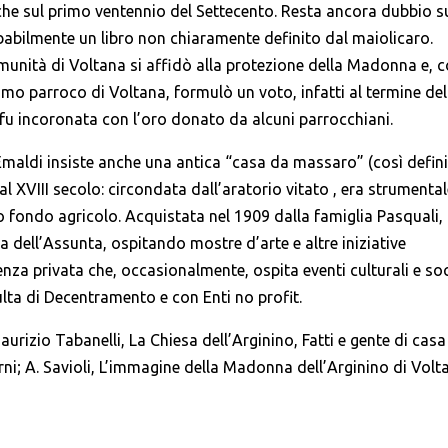
o che sul primo ventennio del Settecento. Resta ancora dubbio s
babilmente un libro non chiaramente definito dal maiolicaro.
unità di Voltana si affidò alla protezione della Madonna e, 
rimo parroco di Voltana, formulò un voto, infatti al termine del
e fu incoronata con l’oro donato da alcuni parrocchiani.
 Emaldi insiste anche una antica “casa da massaro” (così defin
al XVIII secolo: circondata dall’aratorio vitato , era strumenta
io fondo agricolo. Acquistata nel 1909 dalla famiglia Pasquali, 
a dell’Assunta, ospitando mostre d’arte e altre iniziative
nza privata che, occasionalmente, ospita eventi culturali e soc
lta di Decentramento e con Enti no profit.
rizio Tabanelli, La Chiesa dell’Arginino, Fatti e gente di casa
i; A. Savioli, L’immagine della Madonna dell’Arginino di Volt