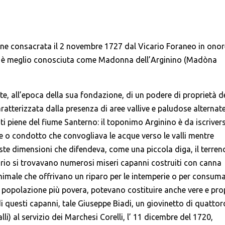
viene consacrata il 2 novembre 1727 dal Vicario Foraneo in ono
ma è meglio conosciuta come Madonna dell’Arginino (Madòna
te, all’epoca della sua fondazione, di un podere di proprietà d
ratterizzata dalla presenza di aree vallive e paludose alternat
nti piene del fiume Santerno: il toponimo Arginino è da iscrivers
e o condotto che convogliava le acque verso le valli mentre
ste dimensioni che difendeva, come una piccola diga, il terren
orio si trovavano numerosi miseri capanni costruiti con canna
imale che offrivano un riparo per le intemperie o per consumar
 popolazione più povera, potevano costituire anche vere e pro
di questi capanni, tale Giuseppe Biadi, un giovinetto di quattor
li) al servizio dei Marchesi Corelli, l’ 11 dicembre del 1720,