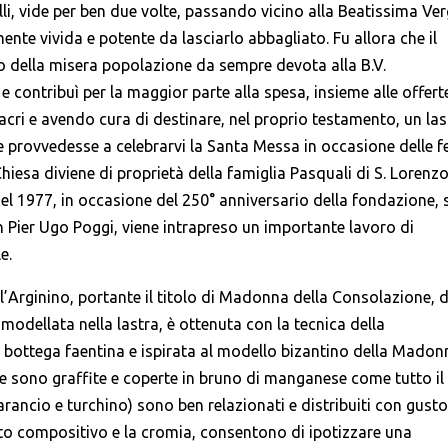
li, vide per ben due volte, passando vicino alla Beatissima Ver
mente vivida e potente da lasciarlo abbagliato. Fu allora che il
 della misera popolazione da sempre devota alla B.V.
 e contribuì per la maggior parte alla spesa, insieme alle offert
acri e avendo cura di destinare, nel proprio testamento, un las
 provvedesse a celebrarvi la Santa Messa in occasione delle f
 Chiesa diviene di proprietà della famiglia Pasquali di S. Lorenz
 Nel 1977, in occasione del 250° anniversario della fondazione, 
 Pier Ugo Poggi, viene intrapreso un importante lavoro di
e.
l’Arginino, portante il titolo di Madonna della Consolazione, d
dellata nella lastra, è ottenuta con la tecnica della
i bottega faentina e ispirata al modello bizantino della Madon
eole sono graffite e coperte in bruno di manganese come tutto il
o arancio e turchino) sono ben relazionati e distribuiti con gusto
anto compositivo e la cromia, consentono di ipotizzare una