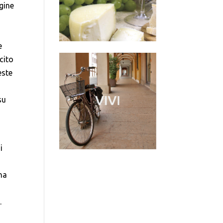
gine
e
cito
este
o
su
i
na
.