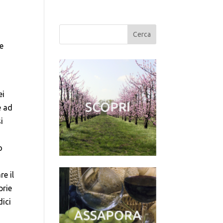
re
ei
e ad
i
o
e il
prie
dici