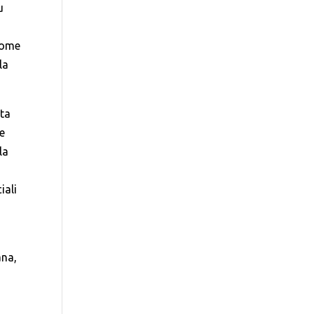
u
come
la
ita
le
la
iali
ana,