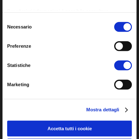
Per ulteriori informazioni è possibile consultare
l'informativa sulla
Privacy Policy
e la
Cookie Policy
.
Selezione
Necessario
del
Iscriviti alla newsletter
consenso
Preferenze
Privacy policy
Cookie policy
Statistiche
Dichiarazione di accessibilità
Marketing
Mostra dettagli
SCOPRI
Accetta tutti i cookie