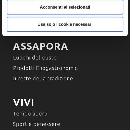
Arte e Cultura
Acconsenti ai selezionati
Ambiente e natura
Personaggi, storia e tradizioni
Usa solo i cookie necessari
ASSAPORA
Luoghi del gusto
Prodotti Enogastronomici
Ricette della tradizione
VIVI
Tempo libero
Sport e benessere