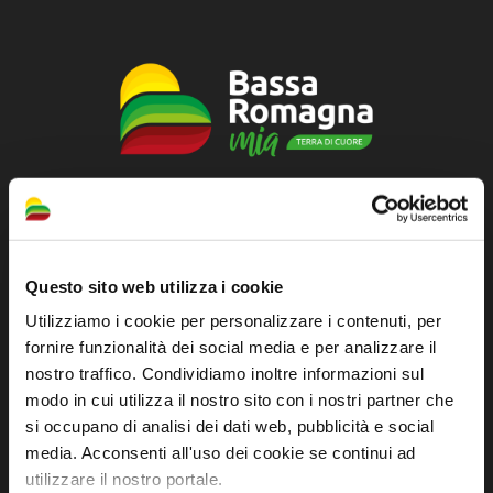
Sito ufficiale di informazione turistica
dell'Unione dei Comuni della Bassa Romagna
Questo sito web utilizza i cookie
Piazza della Libertà, 13
Utilizziamo i cookie per personalizzare i contenuti, per
48012 Bagnacavallo (RA)
fornire funzionalità dei social media e per analizzare il
Tel. +39 0545 280898
nostro traffico. Condividiamo inoltre informazioni sul
turismo@unione.labassaromagna.it
modo in cui utilizza il nostro sito con i nostri partner che
si occupano di analisi dei dati web, pubblicità e social
P.IVA e Cod. Fiscale 02291370399
media. Acconsenti all'uso dei cookie se continui ad
P.E.C. pg.unione.labassaromagna.it@legalmail.it
utilizzare il nostro portale.