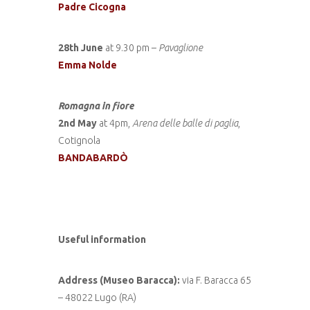
Padre Cicogna
28th June
at 9.30 pm –
Pavaglione
Emma Nolde
Romagna in fiore
2nd May
at 4pm,
Arena delle balle di paglia
,
Cotignola
BANDABARDÒ
Useful information
Address (Museo Baracca):
via F. Baracca 65
– 48022 Lugo (RA)