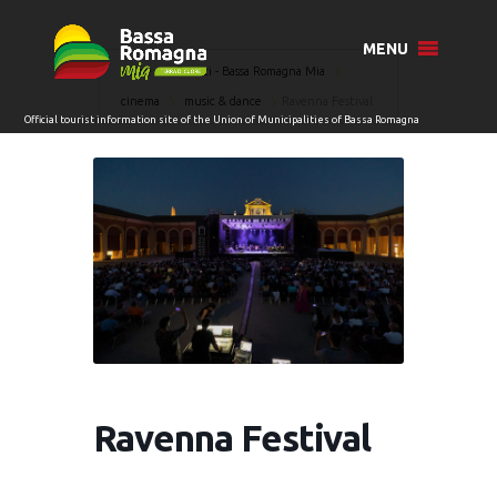
MENU
Home
Eventi - Bassa Romagna Mia
cinema
music & dance
Ravenna Festival
Ravenna Festival