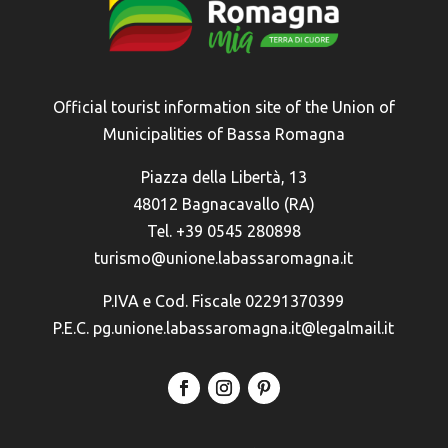
Official tourist information site of the Union of
Municipalities of Bassa Romagna
Piazza della Libertà, 13
48012 Bagnacavallo (RA)
Tel. +39 0545 280898
turismo@unione.labassaromagna.it
P.IVA e Cod. Fiscale 02291370399
P.E.C. pg.unione.labassaromagna.it@legalmail.it