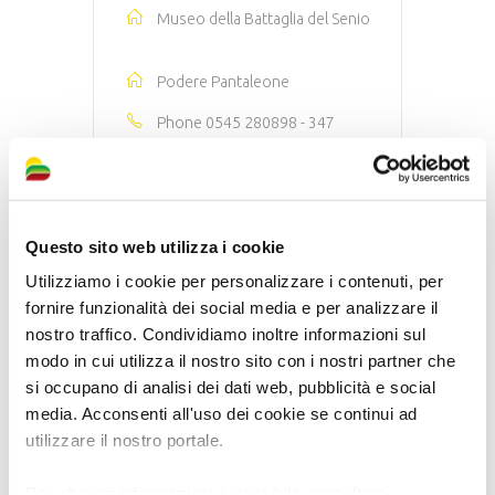
Museo della Battaglia del Senio
Podere Pantaleone
Phone
0545 280898 - 347
4585280
Website
https://www.bassaromagnamia.i
Questo sito web utilizza i cookie
t/en/poitofintrests/podere-
Utilizziamo i cookie per personalizzare i contenuti, per
pantaleone-2/
fornire funzionalità dei social media e per analizzare il
Vicolo Pantaleone – 48012
nostro traffico. Condividiamo inoltre informazioni sul
Bagnacavallo
modo in cui utilizza il nostro sito con i nostri partner che
si occupano di analisi dei dati web, pubblicità e social
media. Acconsenti all'uso dei cookie se continui ad
Primola Cotignola
utilizzare il nostro portale.
Phone
389 0003321
Per ulteriori informazioni è possibile consultare