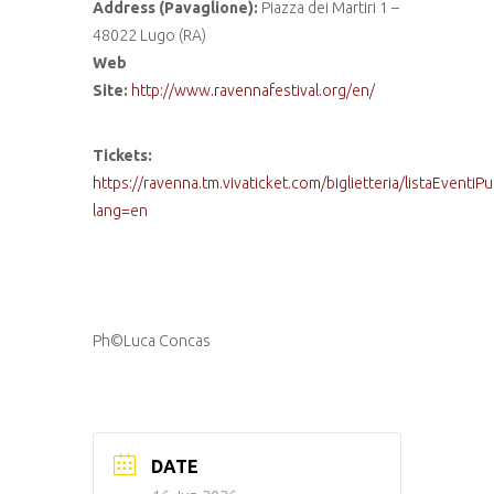
Address (Pavaglione):
Piazza dei Martiri 1 –
48022 Lugo (RA)
Web
Site:
http://www.ravennafestival.org/en/
Tickets:
https://ravenna.tm.vivaticket.com/biglietteria/listaEventiP
lang=en
Ph©Luca Concas
DATE