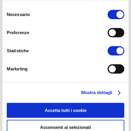
Email
l'informativa sulla
Privacy Policy
e la
Cookie Policy
.
Selezione
info@primolacotignola.it
Necessario
del
Website
consenso
http://www.primolacotignola.it/
Preferenze
Pro Loco Cotignola
Statistiche
Radio Web Sonora
Marketing
Email
radiosonora.info@gmail.com
Website
Mostra dettagli
https://www.facebook.com/radi
osonoraitalia/
Accetta tutti i cookie
Rocca Sforzesca
Acconsenti ai selezionati