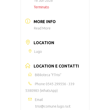
16 Jun 2026
Terminato
MORE INFO
Read More
LOCATION
Lugo
LOCATION E CONTATTI
Biblioteca "F.Trisi"
Phone
0545 299556 - 339
5380983 (WhatsApp)
Email
trisi@comune.lugo.ra.it