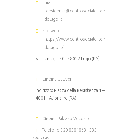
Email
presidenza@centrosocialeilton
dolugo.it
Sito web
https://www.centrosocialeilton
dolugo.it/
Via Lumagni 30 - 48022 Lugo (RA)
Cinema Gulliver
Indirizzo: Piazza della Resistenza 1 –
48011 Alfonsine (RA)
Cinema Palazzo Vecchio
Telefono
320 8381863 - 333
7866395