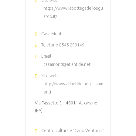
Sito web
https://www.labottegadellosgu
ardo.it/
Casa Monti
Telefono
0545 299149
Email
casamonti@atlantide.net
Sito web
http://www.atlantide.net/casam
onti
Via Passetto 3 – 48011 Alfonsine
(RA)
Centro culturale "Carlo Venturini"