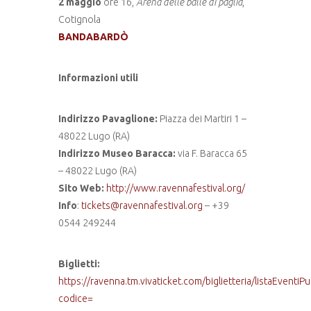
2 maggio
ore 16,
Arena delle balle di paglia
,
Cotignola
BANDABARDÒ
Informazioni utili
Indirizzo Pavaglione:
Piazza dei Martiri 1 –
48022 Lugo (RA)
Indirizzo Museo Baracca:
via F. Baracca 65
– 48022 Lugo (RA)
Sito Web:
http://www.ravennafestival.org/
Info
:
tickets@ravennafestival.org
– +39
0544 249244
Biglietti:
https://ravenna.tm.vivaticket.com/biglietteria/listaEventiP
codice=