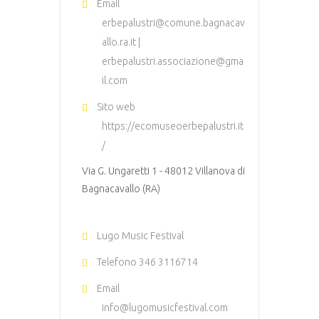
Email
erbepalustri@comune.bagnacav
allo.ra.it |
erbepalustri.associazione@gma
il.com
Sito web
https://ecomuseoerbepalustri.it
/
Via G. Ungaretti 1 - 48012 Villanova di
Bagnacavallo (RA)
Lugo Music Festival
Telefono
346 3116714
Email
info@lugomusicfestival.com