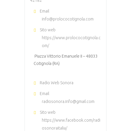
42182
Email
info@prolococotignola.com
Sito web
https://www.prolococotignola.c
om/
Piazza Vittorio Emanuele II – 48033
Cotignola (RA)
Radio Web Sonora
Email
radiosonora.info@gmail.com
Sito web
https://www.facebook.com/radi
osonoraitalia/