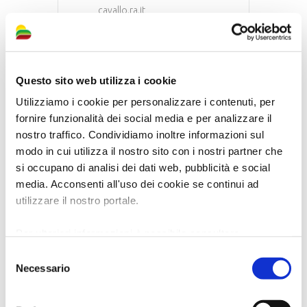
cavallo.ra.it
Sito web
http://www.museocivicobagnac
avallo.it/
Questo sito web utilizza i cookie
Via Vittorio Veneto 1/a – 48012
Utilizziamo i cookie per personalizzare i contenuti, per
Bagnacavallo (RA)
fornire funzionalità dei social media e per analizzare il
nostro traffico. Condividiamo inoltre informazioni sul
modo in cui utilizza il nostro sito con i nostri partner che
Museo Civico Luigi Varoli
si occupano di analisi dei dati web, pubblicità e social
media. Acconsenti all'uso dei cookie se continui ad
Telefono
0545 908810 – 320
utilizzare il nostro portale.
4364316
Email
Per ulteriori informazioni è possibile consultare
museovaroli@comune.cotignol
l'informativa sulla
Privacy Policy
e la
Cookie Policy
.
Selezione
a.ra.it
Necessario
del
consenso
Sito web