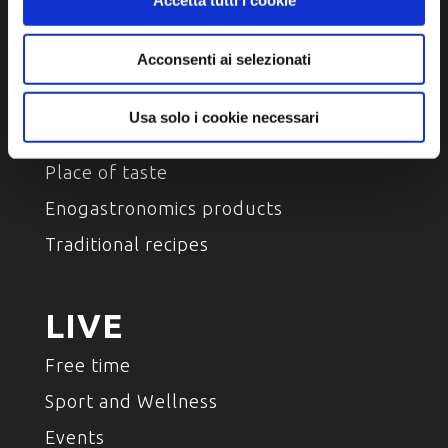
Accetta tutti i cookie
Environment and nature
Characters , History And Tradition
Acconsenti ai selezionati
Usa solo i cookie necessari
TASTE
Place of taste
Enogastronomics products
Traditional recipes
LIVE
Free time
Sport and Wellness
Events