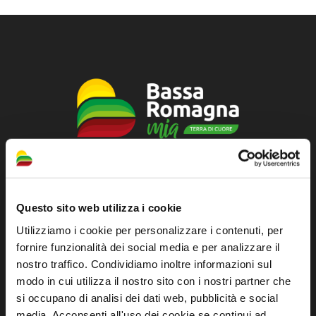
Official tourist information site of the Union of
Municipalities of Bassa Romagna
Questo sito web utilizza i cookie
Piazza della Libertà, 13
Utilizziamo i cookie per personalizzare i contenuti, per
48012 Bagnacavallo (RA)
fornire funzionalità dei social media e per analizzare il
Tel. +39 0545 280898
nostro traffico. Condividiamo inoltre informazioni sul
modo in cui utilizza il nostro sito con i nostri partner che
turismo@unione.labassaromagna.it
si occupano di analisi dei dati web, pubblicità e social
P.IVA e Cod. Fiscale 02291370399
media. Acconsenti all'uso dei cookie se continui ad