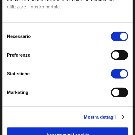
utilizzare il nostro portale.
P.E.C. pg.unione.labassaromagna.it@legalmail.it
Per ulteriori informazioni è possibile consultare
l'informativa sulla
Privacy Policy
e la
Cookie Policy
.
Selezione
Necessario
del
consenso
Privacy policy
Cookie policy
Preferenze
Accessibility
Statistiche
Marketing
DISCOVER
Mostra dettagli
Arts and Culture