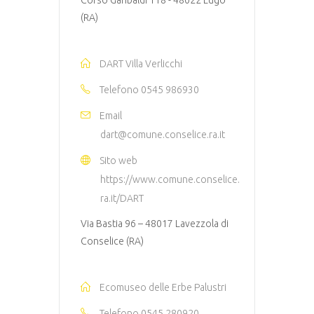
Corso Garibaldi 118 - 48022 Lugo
(RA)
DART Villa Verlicchi
Telefono
0545 986930
Email
dart@comune.conselice.ra.it
Sito web
https://www.comune.conselice.
ra.it/DART
Via Bastia 96 – 48017 Lavezzola di
Conselice (RA)
Ecomuseo delle Erbe Palustri
Telefono
0545 280920