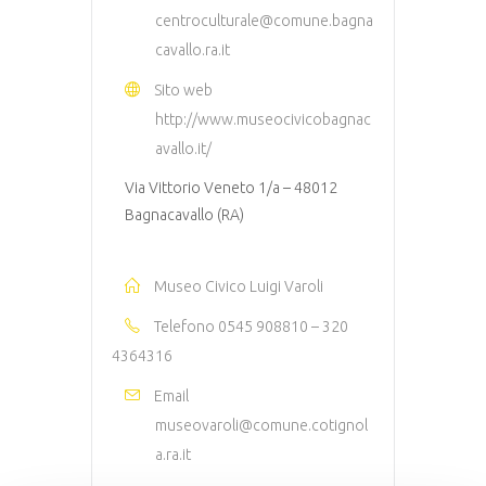
centroculturale@comune.bagna
cavallo.ra.it
Sito web
http://www.museocivicobagnac
avallo.it/
Via Vittorio Veneto 1/a – 48012
Bagnacavallo (RA)
Museo Civico Luigi Varoli
Telefono
0545 908810 – 320
4364316
Email
museovaroli@comune.cotignol
a.ra.it