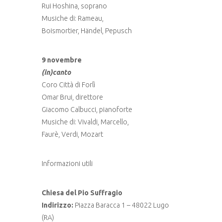
Rui Hoshina, soprano
Musiche di: Rameau,
Boismortier, Händel, Pepusch
9 novembre
(in)canto
Coro Città di Forlì
Omar Brui, direttore
Giacomo Calbucci, pianoforte
Musiche di: Vivaldi, Marcello,
Faurè, Verdi, Mozart
Informazioni utili
Chiesa del Pio Suffragio
Indirizzo:
Piazza Baracca 1 – 48022 Lugo
(RA)