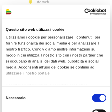
Sito web
http://www.museovaroli.it/
Corso Sforza 21 – 48033 Cotignola
(RA)
Questo sito web utilizza i cookie
Utilizziamo i cookie per personalizzare i contenuti, per
Museo Civico San Rocco
fornire funzionalità dei social media e per analizzare il
nostro traffico. Condividiamo inoltre informazioni sul
Telefono
0545 955665
modo in cui utilizza il nostro sito con i nostri partner che
cultura@comune.fusignano.ra.it.
si occupano di analisi dei dati web, pubblicità e social
Email
media. Acconsenti all'uso dei cookie se continui ad
cultura@comune.fusignano.ra.it
utilizzare il nostro portale.
.
Per ulteriori informazioni è possibile consultare
Sito web
l'informativa sulla
Privacy Policy
e la
Cookie Policy
.
Selezione
https://www.comune.fusignano
Necessario
del
.ra.it/Citta-e-
consenso
territorio/Cultura/Musei/MUSE