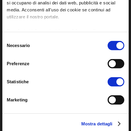
si occupano di analisi dei dati web, pubblicità e social
Tel. +39 0545 280898
media. Acconsenti all'uso dei cookie se continui ad
turismo@unione.labassaromagna.it
utilizzare il nostro portale.
P.IVA e Cod. Fiscale 02291370399
Per ulteriori informazioni è possibile consultare
P.E.C. pg.unione.labassaromagna.it@legalmail.it
l'informativa sulla
Privacy Policy
e la
Cookie Policy
.
Selezione
Necessario
del
consenso
Preferenze
Iscriviti alla newsletter
Statistiche
Privacy policy
Marketing
Cookie policy
Dichiarazione di accessibilità
Mostra dettagli