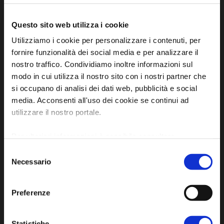
Questo sito web utilizza i cookie
Utilizziamo i cookie per personalizzare i contenuti, per
fornire funzionalità dei social media e per analizzare il
nostro traffico. Condividiamo inoltre informazioni sul
Iscriviti alla newsletter
modo in cui utilizza il nostro sito con i nostri partner che
si occupano di analisi dei dati web, pubblicità e social
media. Acconsenti all'uso dei cookie se continui ad
Privacy policy
utilizzare il nostro portale.
Cookie policy
Dichiarazione di accessibilità
Per ulteriori informazioni è possibile consultare
l'informativa sulla
Privacy Policy
e la
Cookie Policy
.
Selezione
Necessario
del
consenso
Preferenze
SCOPRI
Statistiche