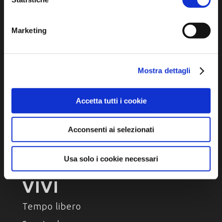
Arte e Cultura
Marketing
Ambiente e natura
Personaggi, storia e tradizioni
Mostra dettagli
ASSAPORA
Accetta tutti i cookie
Luoghi del gusto
Prodotti Enogastronomici
Acconsenti ai selezionati
Ricette della tradizione
Usa solo i cookie necessari
VIVI
Tempo libero