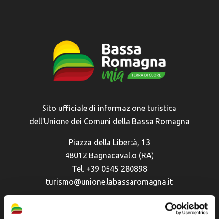
Sito ufficiale di informazione turistica
dell'Unione dei Comuni della Bassa Romagna
Piazza della Libertà, 13
48012 Bagnacavallo (RA)
Tel. +39 0545 280898
turismo@unione.labassaromagna.it
P.IVA e Cod. Fiscale 02291370399
P.E.C. pg.unione.labassaromagna.it@legalmail.it