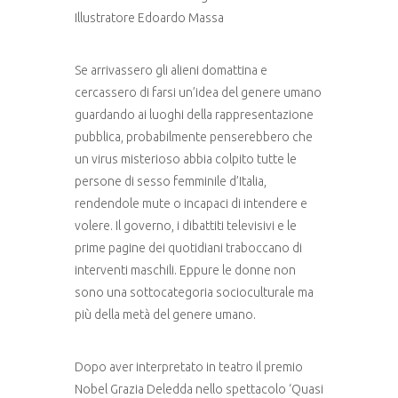
Illustratore Edoardo Massa
Se arrivassero gli alieni domattina e
cercassero di farsi un’idea del genere umano
guardando ai luoghi della rappresentazione
pubblica, probabilmente penserebbero che
un virus misterioso abbia colpito tutte le
persone di sesso femminile d’Italia,
rendendole mute o incapaci di intendere e
volere. Il governo, i dibattiti televisivi e le
prime pagine dei quotidiani traboccano di
interventi maschili. Eppure le donne non
sono una sottocategoria socioculturale ma
più della metà del genere umano.
Dopo aver interpretato in teatro il premio
Nobel Grazia Deledda nello spettacolo ‘Quasi