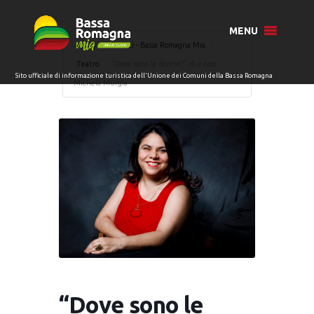
MENU
Home
Eventi - Bassa Romagna Mia
Teatro
“Dove sono le donne?” di e con
Michela Murgia
“Dove sono le