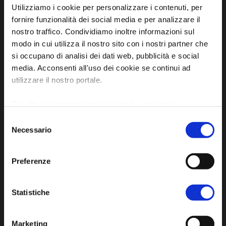
Utilizziamo i cookie per personalizzare i contenuti, per
fornire funzionalità dei social media e per analizzare il
nostro traffico. Condividiamo inoltre informazioni sul
modo in cui utilizza il nostro sito con i nostri partner che
Sito ufficiale di informazione turistica
si occupano di analisi dei dati web, pubblicità e social
dell'Unione dei Comuni della Bassa Romagna
media. Acconsenti all'uso dei cookie se continui ad
utilizzare il nostro portale.
Piazza della Libertà, 13
48012 Bagnacavallo (RA)
Per ulteriori informazioni è possibile consultare
Tel. +39 0545 280898
l'informativa sulla
Privacy Policy
e la
Cookie Policy
.
Selezione
turismo@unione.labassaromagna.it
Necessario
del
P.IVA e Cod. Fiscale 02291370399
consenso
P.E.C. pg.unione.labassaromagna.it@legalmail.it
Preferenze
Statistiche
Marketing