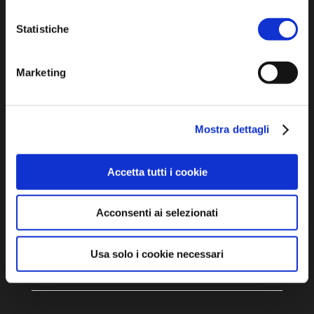
turismo@unione.labassaromagna.it
Statistiche
P.IVA e Cod. Fiscale 02291370399
P.E.C. pg.unione.labassaromagna.it@legalmail.it
Marketing
Mostra dettagli
Iscriviti alla newsletter
Accetta tutti i cookie
Privacy policy
Acconsenti ai selezionati
Cookie policy
Dichiarazione di accessibilità
Usa solo i cookie necessari