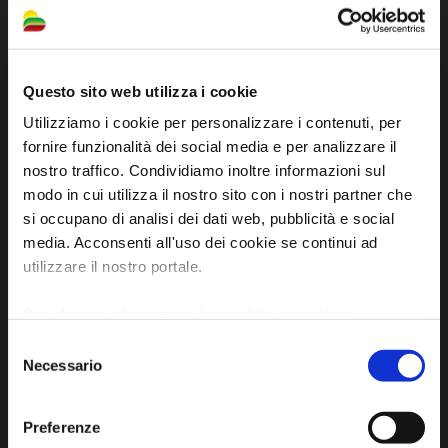
Questo sito web utilizza i cookie
Utilizziamo i cookie per personalizzare i contenuti, per
fornire funzionalità dei social media e per analizzare il
nostro traffico. Condividiamo inoltre informazioni sul
modo in cui utilizza il nostro sito con i nostri partner che
si occupano di analisi dei dati web, pubblicità e social
media. Acconsenti all'uso dei cookie se continui ad
utilizzare il nostro portale.
Sito ufficiale di informazione turistica
Per ulteriori informazioni è possibile consultare
dell'Unione dei Comuni della Bassa Romagna
l'informativa sulla
Privacy Policy
e la
Cookie Policy
.
Selezione
Necessario
del
Piazza della Libertà, 13
consenso
48012 Bagnacavallo (RA)
Preferenze
Tel. +39 0545 280898