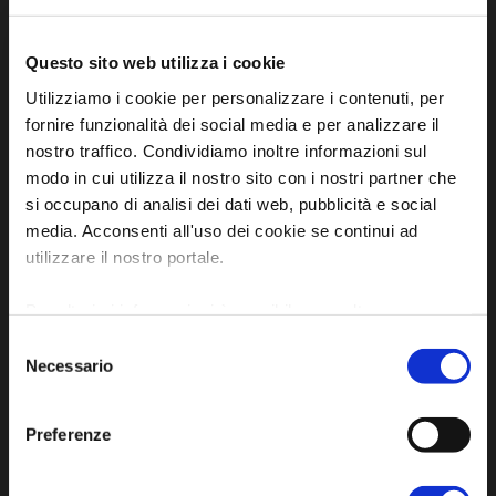
P.E.C. pg.unione.labassaromagna.it@legalmail.it
Questo sito web utilizza i cookie
Utilizziamo i cookie per personalizzare i contenuti, per
fornire funzionalità dei social media e per analizzare il
nostro traffico. Condividiamo inoltre informazioni sul
Iscriviti alla newsletter
modo in cui utilizza il nostro sito con i nostri partner che
si occupano di analisi dei dati web, pubblicità e social
media. Acconsenti all'uso dei cookie se continui ad
Privacy policy
utilizzare il nostro portale.
Cookie policy
Dichiarazione di accessibilità
Per ulteriori informazioni è possibile consultare
l'informativa sulla
Privacy Policy
e la
Cookie Policy
.
Selezione
Necessario
del
consenso
Preferenze