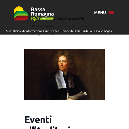
MENU
Home
Eventi - Bassa Romagna Mia
Musica e danza
Eventi all’Auditorium
Arcangelo Corelli
Eventi