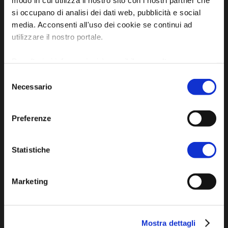
48012 Bagnacavallo (RA)
si occupano di analisi dei dati web, pubblicità e social
Tel. +39 0545 280898
media. Acconsenti all'uso dei cookie se continui ad
turismo@unione.labassaromagna.it
utilizzare il nostro portale.
P.IVA e Cod. Fiscale 02291370399
Per ulteriori informazioni è possibile consultare
P.E.C. pg.unione.labassaromagna.it@legalmail.it
l'informativa sulla
Privacy Policy
e la
Cookie Policy
.
Selezione
Necessario
del
consenso
Preferenze
Iscriviti alla newsletter
Statistiche
Privacy policy
Marketing
Cookie policy
Dichiarazione di accessibilità
Mostra dettagli