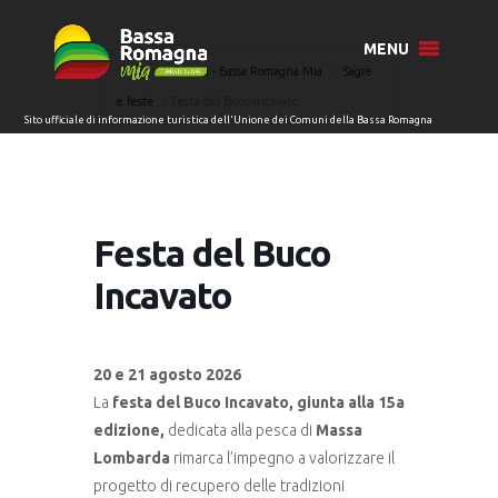
MENU
Home
Eventi - Bassa Romagna Mia
Sagre
e feste
Festa del Buco Incavato
Festa del Buco
Incavato
20 e 21
agosto 2026
La
festa del Buco Incavato, giunta alla 15a
edizione,
dedicata alla pesca di
Massa
Lombarda
rimarca l’impegno a valorizzare il
progetto di recupero delle tradizioni