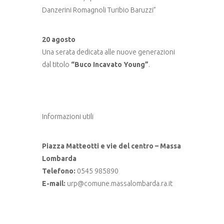
Danzerini Romagnoli Turibio Baruzzi”
20 agosto
Una serata dedicata alle nuove generazioni
dal titolo
“Buco Incavato Young”
.
Informazioni utili
Piazza Matteotti e vie del centro – Massa
Lombarda
Telefono:
0545 985890
E-mail:
urp@comune.massalombarda.ra.it