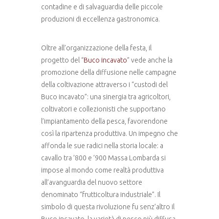
contadine e di salvaguardia delle piccole
produzioni di eccellenza gastronomica.
Oltre all’organizzazione della festa, il
progetto del “
Buco incavato
” vede anche la
promozione della diffusione nelle campagne
della coltivazione attraverso i “custodi del
Buco incavato”: una sinergia tra agricoltori,
coltivatori e collezionisti che supportano
l’impiantamento della pesca, favorendone
così la ripartenza produttiva. Un impegno che
affonda le sue radici nella storia locale: a
cavallo tra ’800 e ’900 Massa Lombarda si
impose al mondo come realtà produttiva
all’avanguardia del nuovo settore
denominato “frutticoltura industriale”. Il
simbolo di questa rivoluzione fu senz’altro il
Buco incavato, la varietà di pesco più diffusa