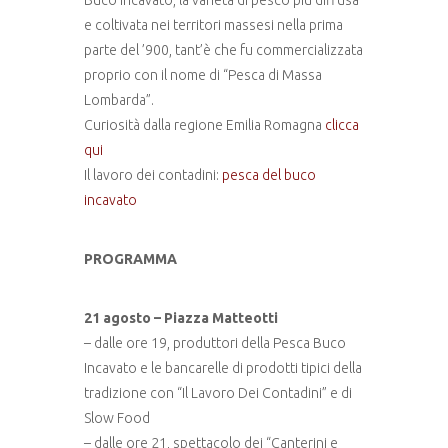
e coltivata nei territori massesi nella prima
parte del ’900, tant’è che fu commercializzata
proprio con il nome di “Pesca di Massa
Lombarda”.
Curiosità dalla regione Emilia Romagna
clicca
qui
Il lavoro dei contadini:
pesca del buco
incavato
PROGRAMMA
21 agosto – Piazza Matteotti
– dalle ore 19,
produttori della Pesca Buco
Incavato e le bancarelle di prodotti tipici della
tradizione con “Il Lavoro Dei Contadini” e di
Slow Food
– dalle ore 21,
spettacolo dei “Canterini e