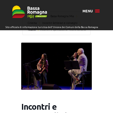
MENU
Home
Eventi - Bassa Romagna Mia
Cinema
Incontri letterari e convegni
Teatro
Incontri e spettacoli al Teatro Binario
Incontri e