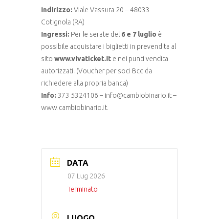
Indirizzo:
Viale Vassura 20 – 48033
Cotignola (RA)
Ingressi:
Per le serate del
6 e 7 luglio
è
possibile acquistare i biglietti in prevendita al
sito
www.vivaticket.it
e nei punti vendita
autorizzati. (Voucher per soci Bcc da
richiedere alla propria banca)
Info:
373 5324106 – info@cambiobinario.it –
www.cambiobinario.it.
DATA
07 Lug 2026
Terminato
LUOGO