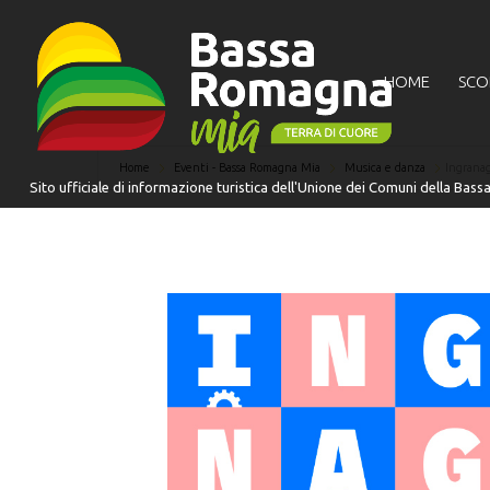
HOME
SCO
Home
Eventi - Bassa Romagna Mia
Musica e danza
Ingranag