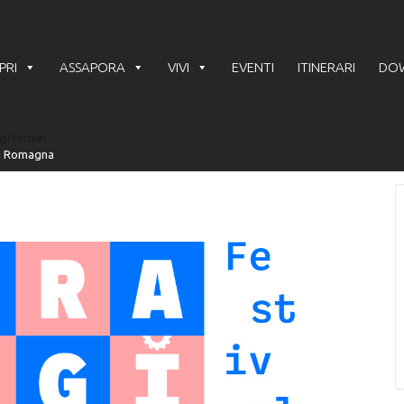
PRI
ASSAPORA
VIVI
EVENTI
ITINERARI
DO
gi Festival