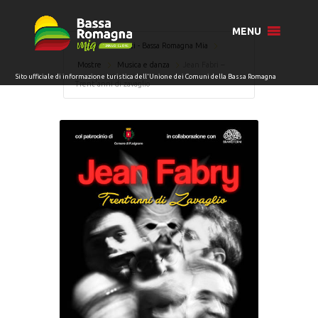
MENU
Home
Eventi - Bassa Romagna Mia
Mostre
Musica e danza
Jean Fabri –
Trent’anni di zavaglio