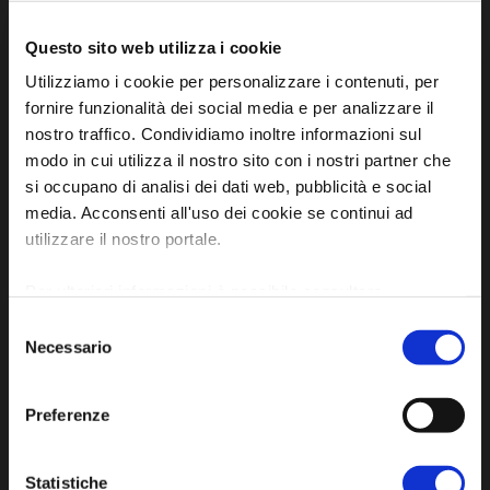
Questo sito web utilizza i cookie
Utilizziamo i cookie per personalizzare i contenuti, per
fornire funzionalità dei social media e per analizzare il
Iscriviti alla newsletter
nostro traffico. Condividiamo inoltre informazioni sul
modo in cui utilizza il nostro sito con i nostri partner che
si occupano di analisi dei dati web, pubblicità e social
Privacy policy
media. Acconsenti all'uso dei cookie se continui ad
Cookie policy
utilizzare il nostro portale.
Dichiarazione di accessibilità
Per ulteriori informazioni è possibile consultare
l'informativa sulla
Privacy Policy
e la
Cookie Policy
.
Selezione
Necessario
del
consenso
Preferenze
SCOPRI
Statistiche