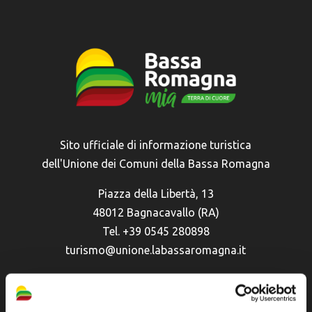
Sito ufficiale di informazione turistica
dell'Unione dei Comuni della Bassa Romagna
Piazza della Libertà, 13
48012 Bagnacavallo (RA)
Tel. +39 0545 280898
turismo@unione.labassaromagna.it
P.IVA e Cod. Fiscale 02291370399
P.E.C. pg.unione.labassaromagna.it@legalmail.it