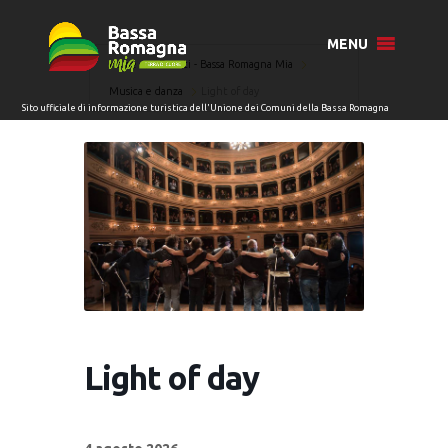
MENU
Home
Eventi - Bassa Romagna Mia
Musica e danza
Light of day
Light of day