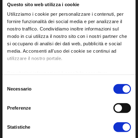
Questo sito web utilizza i cookie
Utilizziamo i cookie per personalizzare i contenuti, per
Iscriviti alla newsletter
fornire funzionalità dei social media e per analizzare il
nostro traffico. Condividiamo inoltre informazioni sul
modo in cui utilizza il nostro sito con i nostri partner che
Privacy policy
si occupano di analisi dei dati web, pubblicità e social
Cookie policy
media. Acconsenti all'uso dei cookie se continui ad
Dichiarazione di accessibilità
utilizzare il nostro portale.
Per ulteriori informazioni è possibile consultare
l'informativa sulla
Privacy Policy
e la
Cookie Policy
.
Selezione
Necessario
del
consenso
Preferenze
SCOPRI
Arte e Cultura
Statistiche
Ambiente e natura