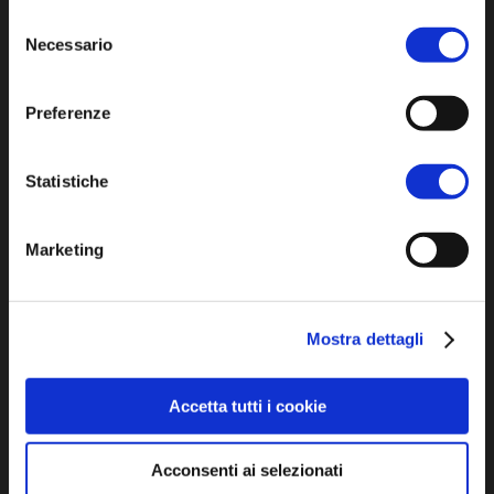
l'informativa sulla
Privacy Policy
e la
Cookie Policy
.
Selezione
Necessario
del
ASSAPORA
consenso
Preferenze
Luoghi del gusto
Prodotti Enogastronomici
Statistiche
Ricette della tradizione
Marketing
VIVI
Tempo libero
Mostra dettagli
Sport e benessere
Accetta tutti i cookie
Eventi
Acconsenti ai selezionati