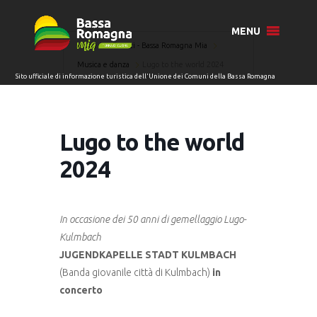
MENU
Home
Eventi - Bassa Romagna Mia
Musica e danza
Lugo to the world 2024
Lugo to the world
2024
In occasione dei 50 anni di gemellaggio Lugo-
Kulmbach
JUGENDKAPELLE STADT KULMBACH
(Banda giovanile città di Kulmbach)
in
concerto