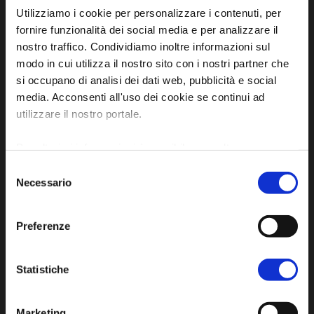
Utilizziamo i cookie per personalizzare i contenuti, per
fornire funzionalità dei social media e per analizzare il
nostro traffico. Condividiamo inoltre informazioni sul
modo in cui utilizza il nostro sito con i nostri partner che
Sito ufficiale di informazione turistica
si occupano di analisi dei dati web, pubblicità e social
dell'Unione dei Comuni della Bassa Romagna
media. Acconsenti all'uso dei cookie se continui ad
utilizzare il nostro portale.
Piazza della Libertà, 13
48012 Bagnacavallo (RA)
Per ulteriori informazioni è possibile consultare
Tel. +39 0545 280898
l'informativa sulla
Privacy Policy
e la
Cookie Policy
.
Selezione
turismo@unione.labassaromagna.it
Necessario
del
consenso
P.IVA e Cod. Fiscale 02291370399
P.E.C. pg.unione.labassaromagna.it@legalmail.it
Preferenze
Statistiche
Marketing