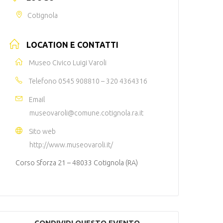
Cotignola
LOCATION E CONTATTI
Museo Civico Luigi Varoli
Telefono
0545 908810 – 320 4364316
Email
museovaroli@comune.cotignola.ra.it
Sito web
http://www.museovaroli.it/
Corso Sforza 21 – 48033 Cotignola (RA)
CONDIVIDI QUESTO EVENTO