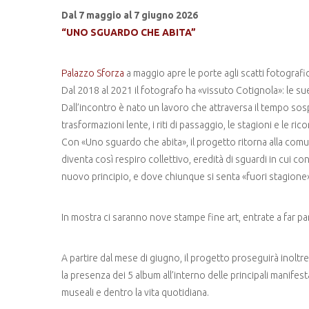
Dal 7 maggio al 7 giugno 2026
“UNO SGUARDO CHE ABITA”
Palazzo Sforza
a maggio apre le porte agli scatti fotografic
Dal 2018 al 2021 il fotografo ha «vissuto Cotignola»: le sue 
Dall’incontro è nato un lavoro che attraversa il tempo so
trasformazioni lente, i riti di passaggio, le stagioni e le rico
Con «Uno sguardo che abita», il progetto ritorna alla comun
diventa così respiro collettivo, eredità di sguardi in cui c
nuovo principio, e dove chiunque si senta «fuori stagione
In mostra ci saranno nove stampe fine art, entrate a far p
A partire dal mese di giugno, il progetto proseguirà inoltre
la presenza dei 5 album all’interno delle principali manifest
museali e dentro la vita quotidiana.