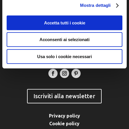
dell'Unione dei Comuni della Bassa Romagna
Mostra dettagli
Piazza della Libertà, 13
48012 Bagnacavallo (RA)
Accetta tutti i cookie
Tel. +39 0545 280898
turismo@unione.labassaromagna.it
Acconsenti ai selezionati
P.IVA e Cod. Fiscale 02291370399
P.E.C. pg.unione.labassaromagna.it@legalmail.it
Usa solo i cookie necessari
Iscriviti alla newsletter
Privacy policy
Cookie policy