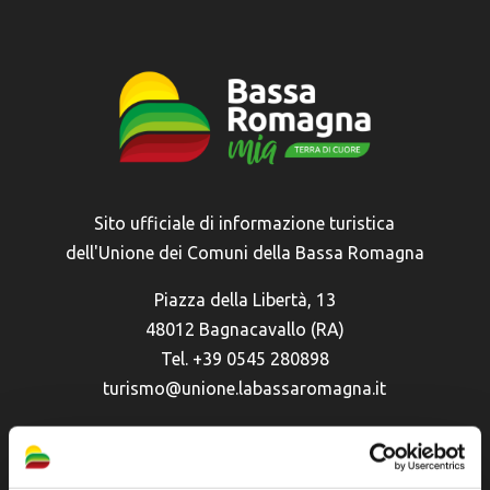
Sito ufficiale di informazione turistica
dell'Unione dei Comuni della Bassa Romagna
Piazza della Libertà, 13
48012 Bagnacavallo (RA)
Tel. +39 0545 280898
turismo@unione.labassaromagna.it
P.IVA e Cod. Fiscale 02291370399
P.E.C. pg.unione.labassaromagna.it@legalmail.it