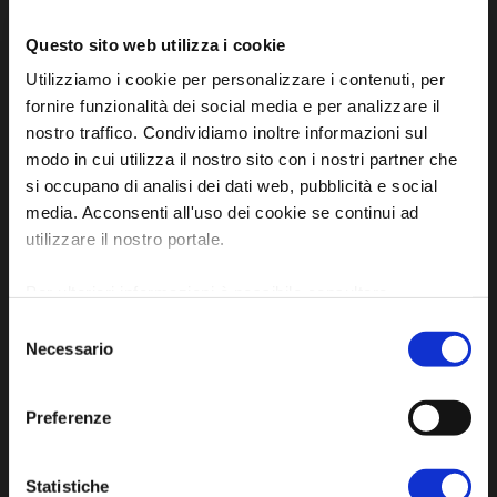
Questo sito web utilizza i cookie
Utilizziamo i cookie per personalizzare i contenuti, per
fornire funzionalità dei social media e per analizzare il
Iscriviti alla newsletter
nostro traffico. Condividiamo inoltre informazioni sul
modo in cui utilizza il nostro sito con i nostri partner che
si occupano di analisi dei dati web, pubblicità e social
Privacy policy
media. Acconsenti all'uso dei cookie se continui ad
Cookie policy
utilizzare il nostro portale.
Dichiarazione di accessibilità
Per ulteriori informazioni è possibile consultare
l'informativa sulla
Privacy Policy
e la
Cookie Policy
.
Selezione
Necessario
del
consenso
Preferenze
SCOPRI
Statistiche