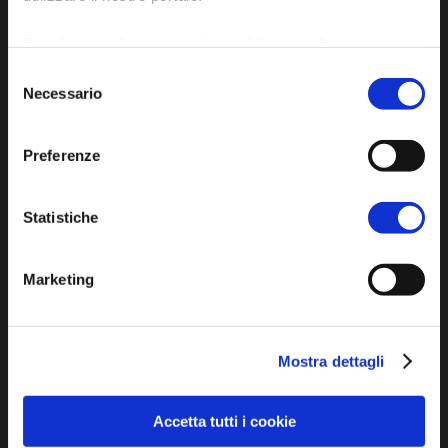
Per ulteriori informazioni è possibile consultare
l'informativa sulla
Privacy Policy
e la
Cookie Policy
.
Selezione
Necessario
del
Iscriviti alla newsletter
consenso
Preferenze
Privacy policy
Statistiche
Cookie policy
Dichiarazione di accessibilità
Marketing
Mostra dettagli
SCOPRI
Accetta tutti i cookie