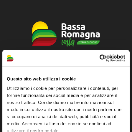
Sito ufficiale di informazione turistica
dell'Unione dei Comuni della Bassa Romagna
Questo sito web utilizza i cookie
Piazza della Libertà, 13
Utilizziamo i cookie per personalizzare i contenuti, per
48012 Bagnacavallo (RA)
fornire funzionalità dei social media e per analizzare il
Tel. +39 0545 280898
nostro traffico. Condividiamo inoltre informazioni sul
turismo@unione.labassaromagna.it
modo in cui utilizza il nostro sito con i nostri partner che
si occupano di analisi dei dati web, pubblicità e social
P.IVA e Cod. Fiscale 02291370399
media. Acconsenti all'uso dei cookie se continui ad
P.E.C. pg.unione.labassaromagna.it@legalmail.it
utilizzare il nostro portale.