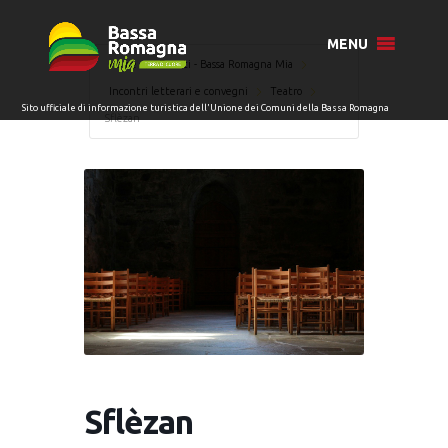
MENU
Home
Eventi - Bassa Romagna Mia
Incontri letterari e convegni
Teatro
Sflèzan
Sflèzan