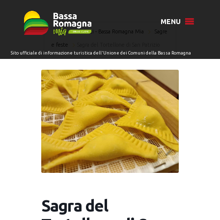
MENU
Home
Eventi - Bassa Romagna Mia
Sagre
e feste
Sagra del Tortellone di San Patrizio
Sagra del