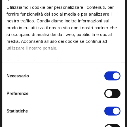
Utilizziamo i cookie per personalizzare i contenuti, per
fornire funzionalità dei social media e per analizzare il
nostro traffico. Condividiamo inoltre informazioni sul
modo in cui utilizza il nostro sito con i nostri partner che
Sito ufficiale di informazione turistica
si occupano di analisi dei dati web, pubblicità e social
dell'Unione dei Comuni della Bassa Romagna
media. Acconsenti all'uso dei cookie se continui ad
utilizzare il nostro portale.
Piazza della Libertà, 13
48012 Bagnacavallo (RA)
Per ulteriori informazioni è possibile consultare
Tel. +39 0545 280898
l'informativa sulla
Privacy Policy
e la
Cookie Policy
.
Selezione
turismo@unione.labassaromagna.it
Necessario
del
consenso
P.IVA e Cod. Fiscale 02291370399
Preferenze
P.E.C. pg.unione.labassaromagna.it@legalmail.it
Statistiche