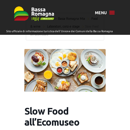
MENU
Home
Eventi - Bassa Romagna Mia
Food
& wine
Laboratori, corsi e stage
Slow Food
all’Ecomuseo
Slow Food
all’Ecomuseo