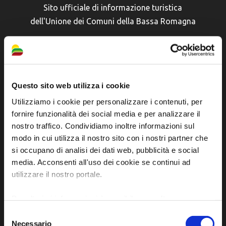
Sito ufficiale di informazione turistica
dell'Unione dei Comuni della Bassa Romagna
Piazza della Libertà, 13
48012 Bagnacavallo (RA)
Tel. +39 0545 280898
turismo@unione.labassaromagna.it
Questo sito web utilizza i cookie
Utilizziamo i cookie per personalizzare i contenuti, per
P.IVA e Cod. Fiscale 02291370399
fornire funzionalità dei social media e per analizzare il
P.E.C. pg.unione.labassaromagna.it@legalmail.it
nostro traffico. Condividiamo inoltre informazioni sul
modo in cui utilizza il nostro sito con i nostri partner che
si occupano di analisi dei dati web, pubblicità e social
media. Acconsenti all'uso dei cookie se continui ad
utilizzare il nostro portale.
Iscriviti alla newsletter
Per ulteriori informazioni è possibile consultare
l'informativa sulla
Privacy Policy
e la
Cookie Policy
.
Selezione
Privacy policy
Necessario
del