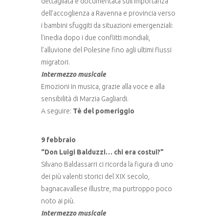
dettagliata e documentata sull’importanza
dell’accoglienza a Ravenna e provincia verso
i bambini sfuggiti da situazioni emergenziali:
l’inedia dopo i due conflitti mondiali,
l’alluvione del Polesine fino agli ultimi flussi
migratori.
Intermezzo musicale
Emozioni in musica, grazie alla voce e alla
sensibilità di Marzia Gagliardi.
A seguire:
Tè del pomeriggio
9 febbraio
“Don Luigi Balduzzi… chi era costui?”
Silvano Baldassarri ci ricorda la figura di uno
dei più valenti storici del XIX secolo,
bagnacavallese illustre, ma purtroppo poco
noto ai più.
Intermezzo musicale