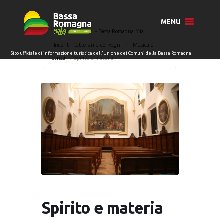
MENU
Home
Eventi - Bassa Romagna Mia
Incontri letterari e convegni
Musica e
danza
Spirito e materia
Spirito e materia