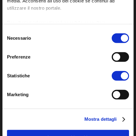
media. Acconsenti all'uso dei cookie se continui ad
P.IVA e Cod. Fiscale 02291370399
utilizzare il nostro portale.
P.E.C. pg.unione.labassaromagna.it@legalmail.it
Per ulteriori informazioni è possibile consultare
l'informativa sulla
Privacy Policy
e la
Cookie Policy
.
Selezione
Necessario
del
consenso
Iscriviti alla newsletter
Preferenze
Statistiche
Privacy policy
Cookie policy
Dichiarazione di accessibilità
Marketing
Mostra dettagli