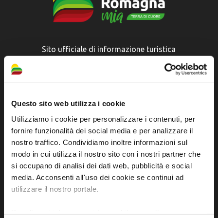
Sito ufficiale di informazione turistica
dell'Unione dei Comuni della Bassa Romagna
Piazza della Libertà, 13
48012 Bagnacavallo (RA)
Questo sito web utilizza i cookie
Tel. +39 0545 280898
Utilizziamo i cookie per personalizzare i contenuti, per
turismo@unione.labassaromagna.it
fornire funzionalità dei social media e per analizzare il
nostro traffico. Condividiamo inoltre informazioni sul
P.IVA e Cod. Fiscale 02291370399
modo in cui utilizza il nostro sito con i nostri partner che
P.E.C. pg.unione.labassaromagna.it@legalmail.it
si occupano di analisi dei dati web, pubblicità e social
media. Acconsenti all'uso dei cookie se continui ad
utilizzare il nostro portale.
Per ulteriori informazioni è possibile consultare