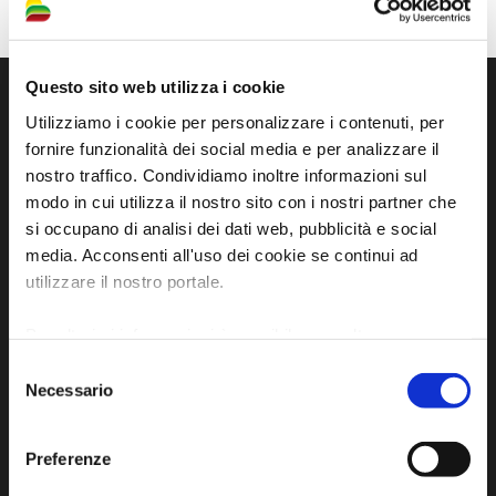
Questo sito web utilizza i cookie
Utilizziamo i cookie per personalizzare i contenuti, per
fornire funzionalità dei social media e per analizzare il
nostro traffico. Condividiamo inoltre informazioni sul
modo in cui utilizza il nostro sito con i nostri partner che
si occupano di analisi dei dati web, pubblicità e social
media. Acconsenti all'uso dei cookie se continui ad
utilizzare il nostro portale.
Sito ufficiale di informazione turistica
Per ulteriori informazioni è possibile consultare
dell'Unione dei Comuni della Bassa Romagna
l'informativa sulla
Privacy Policy
e la
Cookie Policy
.
Selezione
Piazza della Libertà, 13
Necessario
del
48012 Bagnacavallo (RA)
consenso
Tel. +39 0545 280898
Preferenze
turismo@unione.labassaromagna.it