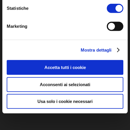
P.IVA e Cod. Fiscale 02291370399
Statistiche
P.E.C. pg.unione.labassaromagna.it@legalmail.it
Marketing
Mostra dettagli
Iscriviti alla newsletter
Accetta tutti i cookie
Privacy policy
Cookie policy
Acconsenti ai selezionati
Dichiarazione di accessibilità
Usa solo i cookie necessari