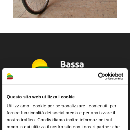
Questo sito web utilizza i cookie
Sito ufficiale di informazione turistica
Utilizziamo i cookie per personalizzare i contenuti, per
dell'Unione dei Comuni della Bassa Romagna
fornire funzionalità dei social media e per analizzare il
Piazza della Libertà, 13
nostro traffico. Condividiamo inoltre informazioni sul
modo in cui utilizza il nostro sito con i nostri partner che
48012 Bagnacavallo (RA)