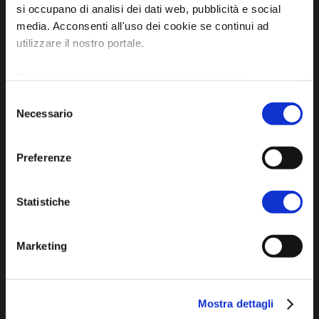
si occupano di analisi dei dati web, pubblicità e social
Tel. +39 0545 280898
media. Acconsenti all'uso dei cookie se continui ad
turismo@unione.labassaromagna.it
utilizzare il nostro portale.
P.IVA e Cod. Fiscale 02291370399
Per ulteriori informazioni è possibile consultare
P.E.C. pg.unione.labassaromagna.it@legalmail.it
l'informativa sulla
Privacy Policy
e la
Cookie Policy
.
Selezione
Necessario
del
consenso
Preferenze
Iscriviti alla newsletter
Statistiche
Privacy policy
Marketing
Cookie policy
Dichiarazione di accessibilità
Mostra dettagli