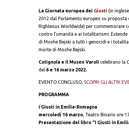
La Giornata europea dei
Giusti
(in ingles
2012 dal Parlamento europeo su proposta 
Righteous Worldwide) per commemorare colo
contro l’umanità e ai totalitarismi. Estend
di Moshe Bejski a tutti i genocidi e i totalit
morte di Moshe Bejski.
Cotignola e il Museo Varoli
celebrano la 
del
6 e 16 marzo 2022.
EVENTO CONCLUSO,
SCOPRI GLI ALTRI EV
PROGRAMMA
I Giusti in Emilia-Romagna
mercoledì 16 marzo
, Teatro Binario ore 1
Presentazione del libro “I Giusti in Emi