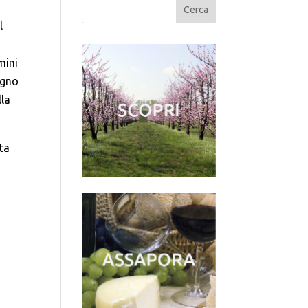
l
mini
egno
lla
ta