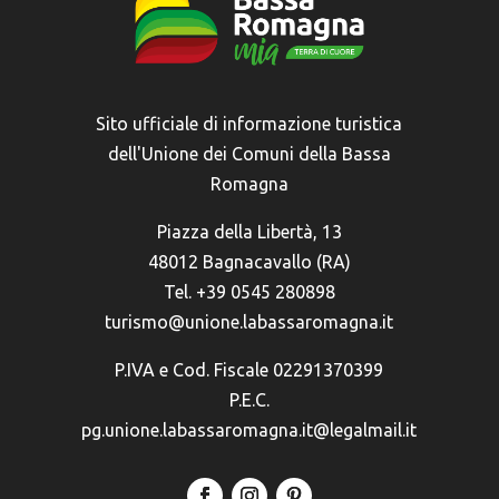
Sito ufficiale di informazione turistica
dell'Unione dei Comuni della Bassa
Romagna
Piazza della Libertà, 13
48012 Bagnacavallo (RA)
Tel. +39 0545 280898
turismo@unione.labassaromagna.it
P.IVA e Cod. Fiscale 02291370399
P.E.C.
pg.unione.labassaromagna.it@legalmail.it