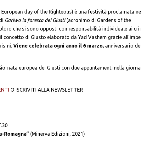
e European day of the Righteous) è una festività proclamata ne
di
Gariwo la foresta dei Giusti
(acronimo di Gardens of the
ro che si sono opposti con responsabilità individuale ai cri
e il concetto di Giusto elaborato da Yad Vashem grazie all’imp
arismi.
Viene celebrata ogni anno il 6 marzo,
anniversario de
Giornata europea dei Giusti con due appuntamenti nella giorna
ENTI
O ISCRIVITI ALLA NEWSLETTER
7.30
lia-Romagna”
(Minerva Edizioni, 2021)