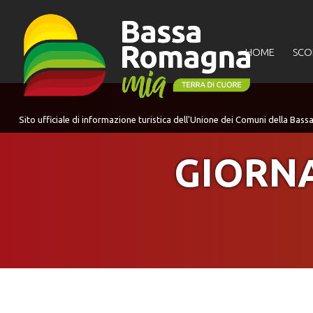
per:
HOME
SCO
GIORNA