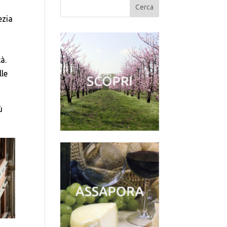
ezia
e
à.
lle
ù