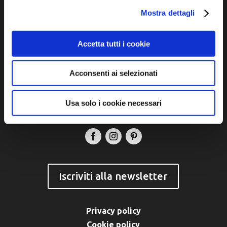
dell'Unione dei Comuni della Bassa Romagna
Mostra dettagli
Piazza della Libertà, 13
48012 Bagnacavallo (RA)
Accetta tutti i cookie
Tel. +39 0545 280898
turismo@unione.labassaromagna.it
Acconsenti ai selezionati
P.IVA e Cod. Fiscale 02291370399
Usa solo i cookie necessari
P.E.C. pg.unione.labassaromagna.it@legalmail.it
Iscriviti alla newsletter
Privacy policy
Cookie policy