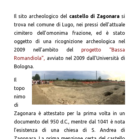
Il sito archeologico del
castello di Zagonara
si
trova nel comune di Lugo, nei pressi dell’attuale
cimitero dell’omonima frazione, ed è stato
oggetto di una ricognizione archeologica nel
2009 nell’ambito del
progetto “Bassa
Romandiola”,
avviato nel 2009 dall’Università di
Bologna.
Il
topo
nimo
di
Zagonara è attestato per la prima volta in un
documento del 950 d.C., mentre dal 1041 è nota
l’esistenza di una chiesa di S. Andrea di
Zagonara. La prima menzione certa del castello