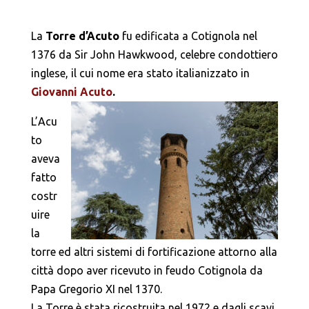
La
Torre d’Acuto
fu edificata a Cotignola nel
1376 da Sir John Hawkwood, celebre condottiero
inglese, il cui nome era stato italianizzato in
Giovanni Acuto
.
L’Acu
to
aveva
fatto
costr
uire
la
torre ed altri sistemi di fortificazione attorno alla
città dopo aver ricevuto in feudo Cotignola da
Papa Gregorio XI nel 1370.
La Torre è stata ricostruita nel 1972 e dagli scavi