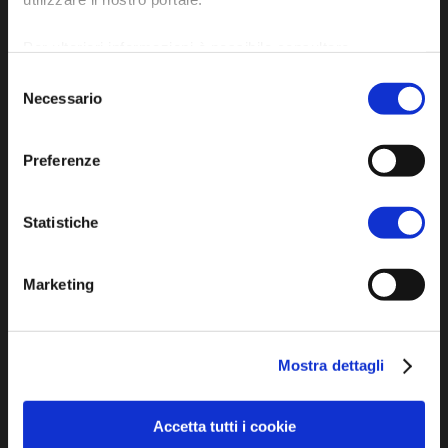
Per ulteriori informazioni è possibile consultare
l'informativa sulla
Privacy Policy
e la
Cookie Policy
.
Selezione
Necessario
del
consenso
Preferenze
Sito ufficiale di informazione turistica
Statistiche
dell'Unione dei Comuni della Bassa Romagna
Marketing
Piazza della Libertà, 13
48012 Bagnacavallo (RA)
Tel. +39 0545 280898
Mostra dettagli
turismo@unione.labassaromagna.it
P.IVA e Cod. Fiscale 02291370399
Accetta tutti i cookie
P.E.C. pg.unione.labassaromagna.it@legalmail.it